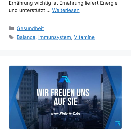
Ernährung wichtig ist Ernährung liefert Energie
und unterstützt …
Weiterlesen
Kategorien
Gesundheit
Schlagwörter
Balance
,
Immunsystem
,
Vitamine