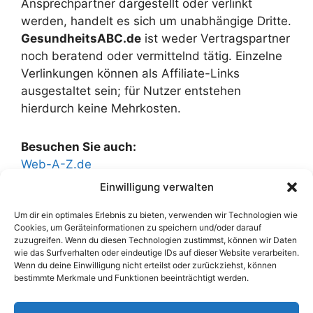
Ansprechpartner dargestellt oder verlinkt
werden, handelt es sich um unabhängige Dritte.
GesundheitsABC.de
ist weder Vertragspartner
noch beratend oder vermittelnd tätig. Einzelne
Verlinkungen können als Affiliate-Links
ausgestaltet sein; für Nutzer entstehen
hierdurch keine Mehrkosten.
Besuchen Sie auch:
Web-A-Z.de
Kosten-Auto.de
Einwilligung verwalten
Kosten-Bildung.de
Kosten-Energie.de
Um dir ein optimales Erlebnis zu bieten, verwenden wir Technologien wie
Cookies, um Geräteinformationen zu speichern und/oder darauf
Kosten-Gastronomie.de
zuzugreifen. Wenn du diesen Technologien zustimmst, können wir Daten
Kosten-Haus.de
wie das Surfverhalten oder eindeutige IDs auf dieser Website verarbeiten.
Wenn du deine Einwilligung nicht erteilst oder zurückziehst, können
Kosten-Versicherung.de
bestimmte Merkmale und Funktionen beeinträchtigt werden.