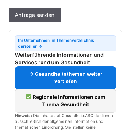
t
e
Anfrage senden
l
a
s
s
Ihr Unternehmen im Themenverzeichnis
darstellen →
e
Weiterführende Informationen und
d
i
Services rund um Gesundheit
e
→ Gesundheitsthemen weiter
s
vertiefen
e
s
Regionale Informationen zum
F
Thema Gesundheit
e
l
Hinweis:
Die Inhalte auf GesundheitsABC.de dienen
d
ausschließlich der allgemeinen Information und
thematischen Einordnung. Sie stellen keine
l